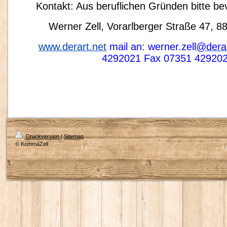
Kontakt: Aus beruflichen Gründen bitte bev
Werner Zell, Vorarlberger Straße 47, 8
www.derart.net
mail an:
werner.zell
@
dera
4292021 Fax 07351 42920
Druckversion
|
Sitemap
© KommaZell