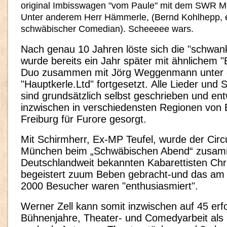
original Imbisswagen "vom Paule" mit dem SWR M
Unter anderem Herr Hämmerle, (Bernd Kohlhepp, e
schwäbischer Comedian). Scheeeee wars.
Nach genau 10 Jahren löste sich die "schwank
wurde bereits ein Jahr später mit ähnlichem "
Duo zusammen mit Jörg Weggenmann unte
"Hauptkerle.Ltd" fortgesetzt. Alle Lieder und
sind grundsätzlich selbst geschrieben und en
inzwischen in verschiedensten Regionen von
Freiburg für Furore gesorgt.
Mit Schirmherr, Ex-MP Teufel, wurde der Circ
München beim „Schwäbischen Abend“ zusa
Deutschlandweit bekannten Kabarettisten Chr
begeistert zuum Beben gebracht-und das am 
2000 Besucher waren "enthusiasmiert".
Werner Zell kann somit inzwischen auf 45 erf
Bühnenjahre, Theater- und Comedyarbeit als 