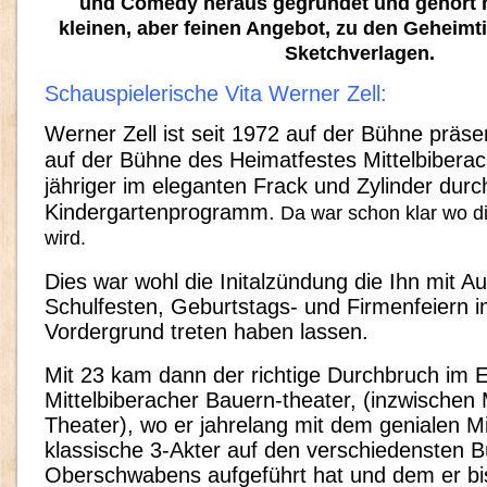
und Comedy heraus gegründet und gehört 
kleinen, aber feinen Angebot, zu den Geheimt
Sketchverlagen.
Schauspielerische Vita Werner Zell:
Werner Zell ist seit 1972 auf der Bühne präsen
auf der Bühne des Heimatfestes Mittelbiberach
jähriger im eleganten Frack und Zylinder durch
Kindergartenprogramm.
Da war schon klar wo d
wird.
Dies war wohl die Initalzündung die Ihn mit Auf
Schulfesten, Geburtstags- und Firmenfeiern 
Vordergrund treten haben lassen.
Mit 23 kam dann der richtige Durchbruch im
Mittelbiberacher Bauern-theater, (inzwischen 
Theater), wo er jahrelang mit dem genialen Mi
klassische 3-Akter auf den verschiedensten 
Oberschwabens aufgeführt hat und dem er bi