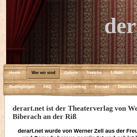
der
Home
Wer wir sind
Galerie
Sketche
1-Akter
3-
Bedingungen
FAQ
Lizenzvertrag
Kontakt
Datensch
derart.net ist der Theaterverlag von W
Biberach an der Riß
derart.net wurde von Werner Zell aus der Fr